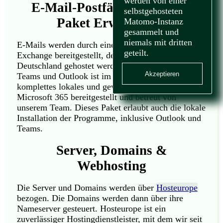
werden von einer
E-Mail-Postfächer & Office
selbstgehosteten
Paket Erweiterung
Matomo-Instanz
gesammelt und
niemals mit dritten
E-Mails werden durch einen
Microsoft 365
geteilt.
Exchange bereitgestellt, dessen Daten in
Deutschland gehostet werden. Zugriff via Web auf
Akzeptieren
Teams und Outlook ist im Postfach inbegriffen. Ein
komplettes lokales und gewerbliches Office von
Microsoft 365 bereitgestellt und betreut von
unserem Team. Dieses Paket erlaubt auch die lokale
Installation der Programme, inklusive Outlook und
Teams.
Server, Domains &
Webhosting
Die Server und Domains werden über
Hosteurope
bezogen. Die Domains werden dann über ihre
Nameserver gesteuert. Hosteurope ist ein
zuverlässiger Hostingdienstleister, mit dem wir seit