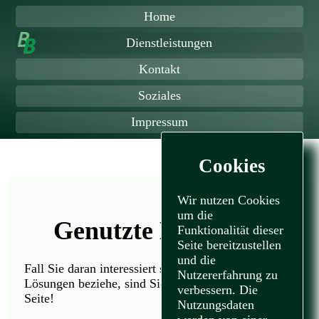
Home
Dienstleistungen
Kontakt
Soziales
Impressum
Cookies
Wir nutzen Cookies
um die
Genutzte Lösungen
Funktionalität dieser
Seite bereitzustellen
und die
Fall Sie daran interessiert sind, wo wir unsere
Nutzererfahrung zu
Lösungen beziehe, sind Sie hier auf der richtigen
verbessern. Die
Seite!
Nutzungsdaten