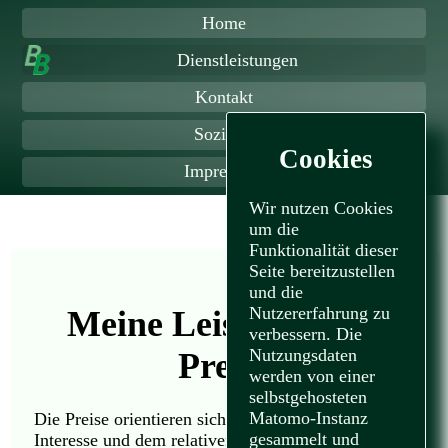
Home
Dienstleistungen
Kontakt
Soziales
Cookies
Impressum
Wir nutzen Cookies
um die
Funktionalität dieser
Seite bereitzustellen
und die
Nutzererfahrung zu
Meine Leistungen &
verbessern. Die
Nutzungsdaten
Preise
werden von einer
selbstgehosteten
Matomo-Instanz
Die Preise orientieren sich primär an meinem
gesammelt und
Interesse und dem relativen Aufwand der